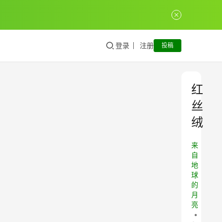
登录
注册
投稿
红
丝
绒
来
自
地
球
的
月
亮
•