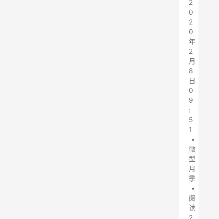
2
0
2
0
年
2
月
8
日
0
9
:
5
1
•
微
型
月
季
•
阅
读
2