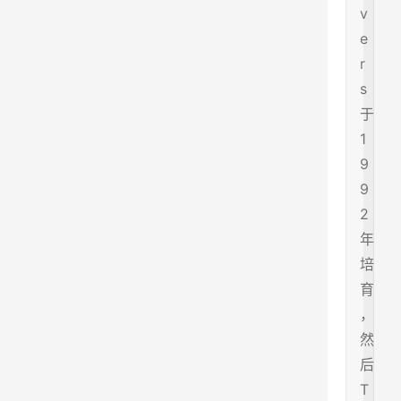
v
e
r
s
于
1
9
9
2
年
培
育
，
然
后
T