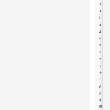
a
n
t
a
u
R
o
s
e
s
于
1
9
9
4
年