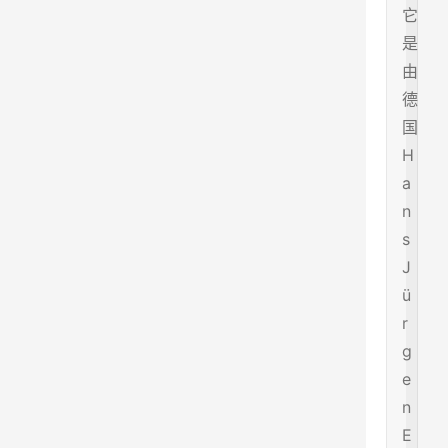
它
是
由
德
国
H
a
n
s
J
ü
r
g
e
n
E