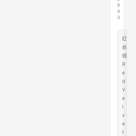
9
4
3
红
丝
绒
R
e
d
V
e
l
v
e
t