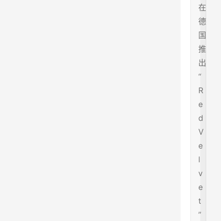
在
德
国
推
出
“
R
e
d
V
e
l
v
e
t
”