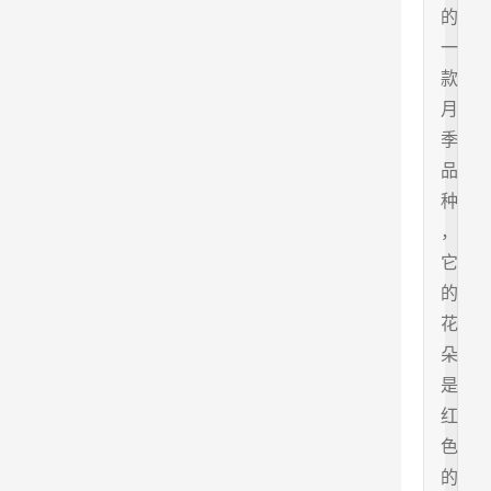
的
一
款
月
季
品
种
，
它
的
花
朵
是
红
色
的