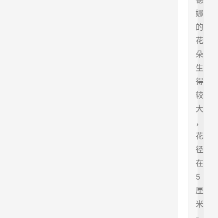
娜
的
花
朵
生
得
较
大
，
花
径
在
5
厘
米
-