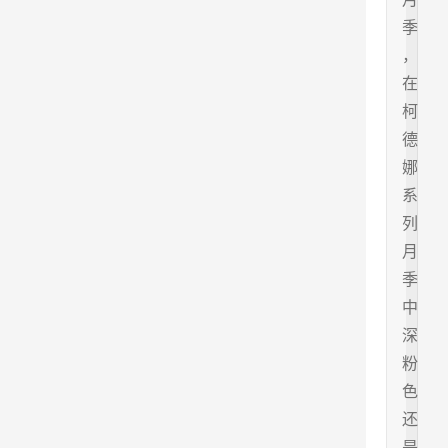
季
，
在
柯
德
娜
系
列
月
季
中
深
粉
色
还
是