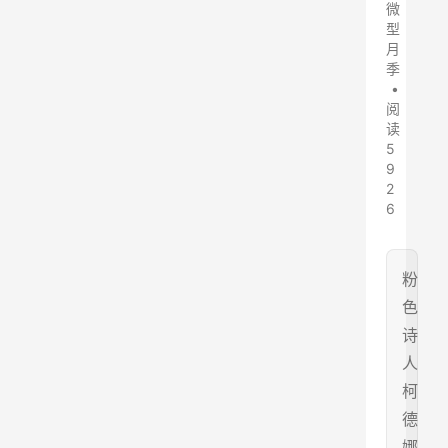
微
型
月
季
•
阅
读
5
9
2
6
粉
色
诗
人
柯
德
娜