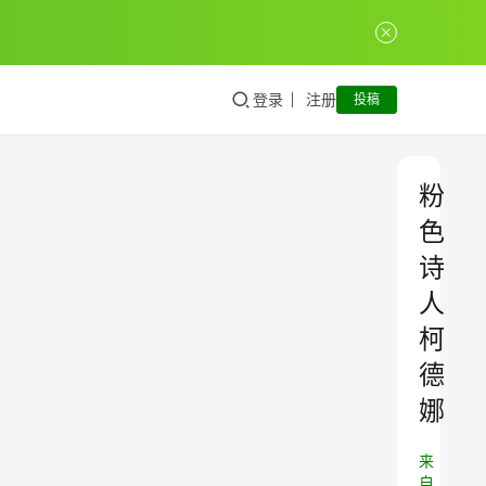
登录
注册
投稿
粉
色
诗
人
柯
德
娜
来
自