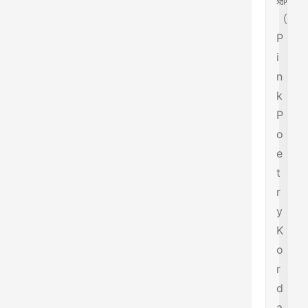
（
P
i
n
k
P
o
e
t
r
y
K
o
r
d
a