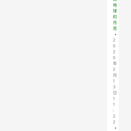
地
球
的
月
亮
•
2
0
2
0
年
2
月
1
3
日
1
1
:
2
2
•