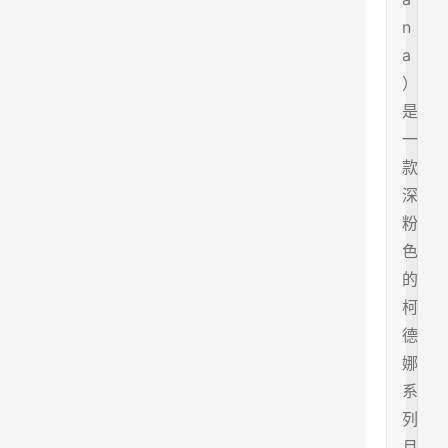
n
a
）
是
一
款
深
粉
色
的
柯
德
娜
系
列
月