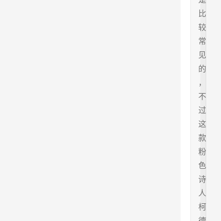
比
较
常
见
的
，
不
过
这
款
粉
色
诗
人
柯
德