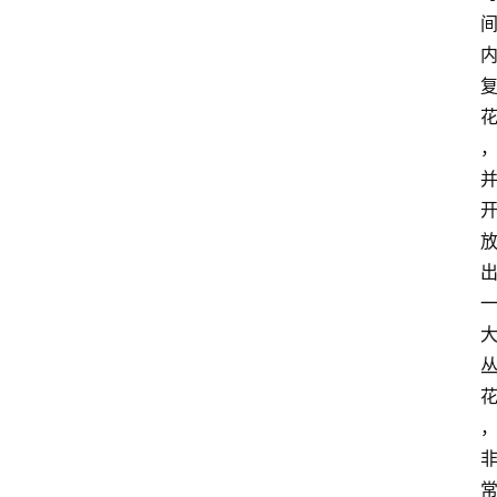
首
页
藤
本
月
季
灌
木
月
季
蔷
薇
玫
瑰