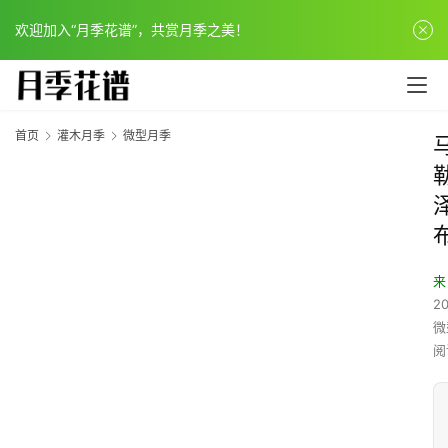
欢迎加入“月季花谱”，共赏月季之美！
首页
灌木月季
微型月季
来
20
微
阅