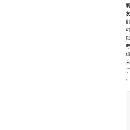
玫
瑰
登录
注册
栽
培
养
护
常
见
问
题
月
季
杂
谈