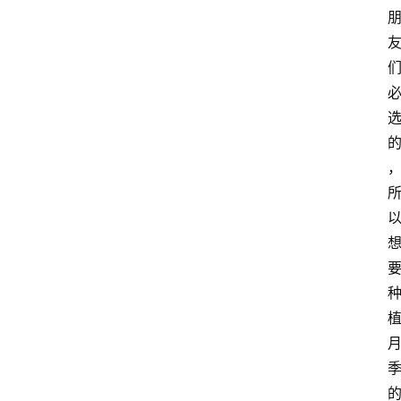
首
页
藤
本
月
季
灌
木
月
季
蔷
薇