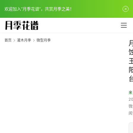
欢迎加入“月季花谱”，共赏月季之美！
首页
灌木月季
微型月季
来
20
微
阅