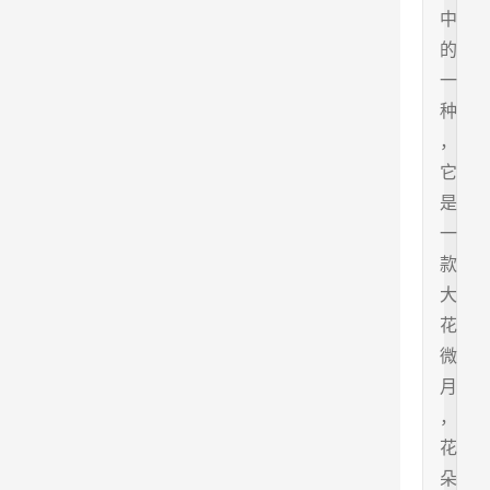
中
的
一
种
，
它
是
一
款
大
花
微
月
，
花
朵