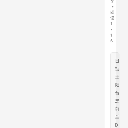
季
•
阅
读
1
7
1
6
日
蚀
王
阳
台
是
荷
兰
D