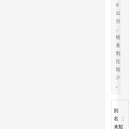
9
公
分
，
枝
条
刺
比
较
少
。
别
名：
未知