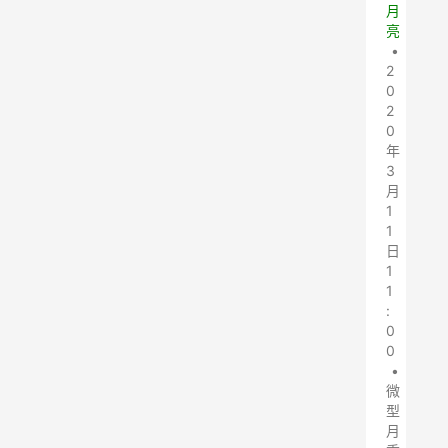
月
亮
•
2
0
2
0
年
3
月
1
1
日
1
1
:
0
0
•
微
型
月