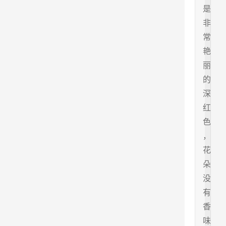
是
非
常
艳
丽
的
深
红
色
，
花
朵
没
有
香
味