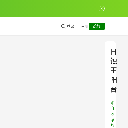
登录
注册
投稿
日
蚀
王
阳
台
来
自
地
球
的