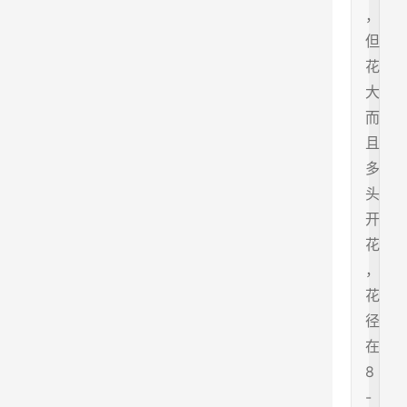
，
但
花
大
而
且
多
头
开
花
，
花
径
在
8
-