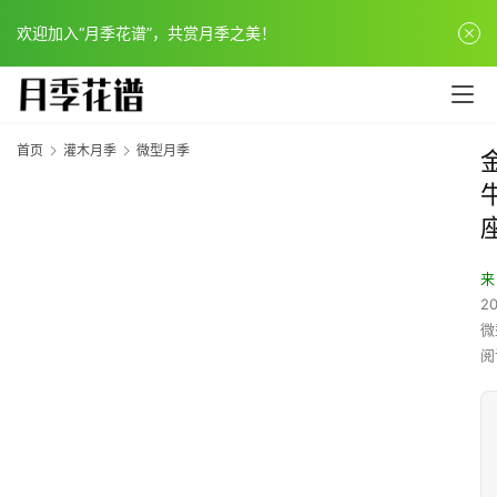
欢迎加入“月季花谱”，共赏月季之美！
首页
灌木月季
微型月季
来
20
微
阅