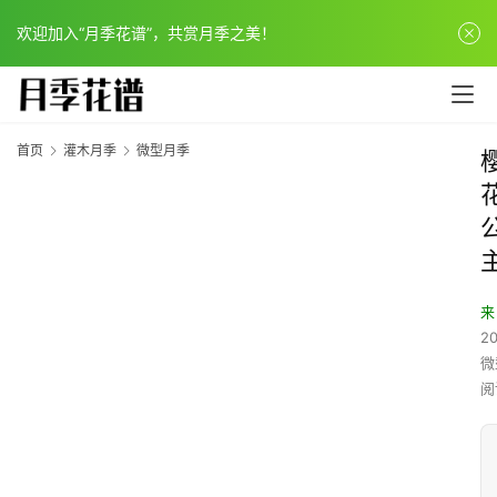
欢迎加入“月季花谱”，共赏月季之美！
首页
灌木月季
微型月季
来
20
微
阅