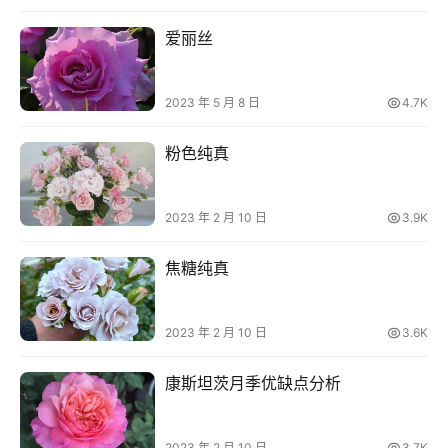
薇
玫
爱丽丝
瑰
登录
注册
栽
2023 年 5 月 8 日
4.7K
培
养
粉色纯真
护
2023 年 2 月 10 日
3.9K
常
见
焦糖纯真
问
题
2023 年 2 月 10 日
3.6K
月
季
康斯坦茨月季优缺点分析
杂
谈
2023 年 2 月 10 日
3.7K