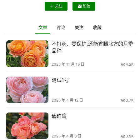
关注
私信
文章
评论
关注
收藏
首
页
不打药、零保护,还能香翻北方的月季
品种
藤
本
2025 年 11 月 18 日
4.2K
月
季
测试1号
灌
木
2025 年 4 月 12 日
3.7K
月
季
琥珀湾
蔷
2025 年 4 月 6 日
3.9K