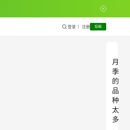
登录
注册
投稿
月
季
的
品
种
太
多
，