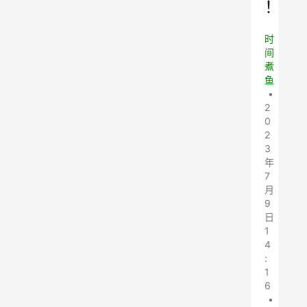
！
时
间
煮
鱼
•
2
0
2
3
年
7
月
9
日
1
4
:
1
6
•