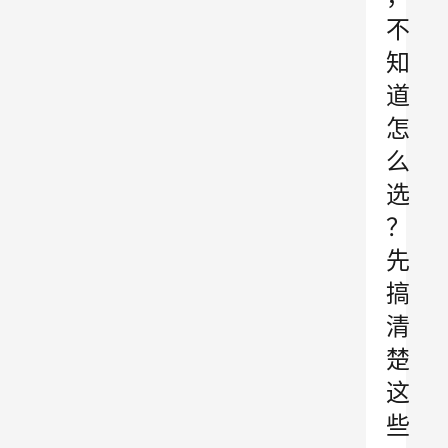
不
知
道
怎
么
选
？
先
搞
清
楚
这
些