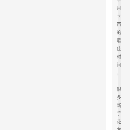
月
季
苗
的
最
佳
时
间
，
很
多
新
手
花
友