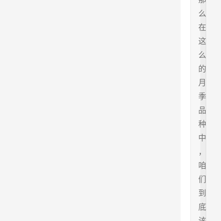
么
在
这
么
的
月
季
品
种
中
，
咱
们
到
底
该