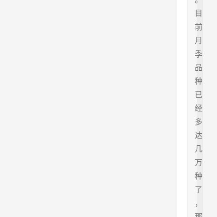
目
前
月
季
品
种
已
经
多
达
几
万
种
了
，
那