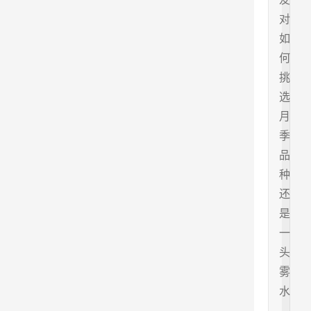
对
如
何
挑
选
月
季
品
种
还
是
一
头
雾
水
。