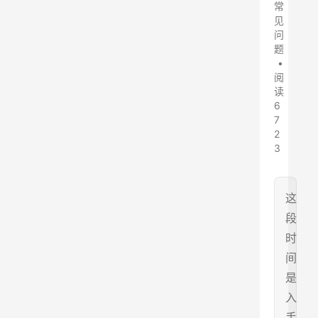
常
见
问
题
•
阅
读
6
7
2
3
这
段
时
间
是
入
手