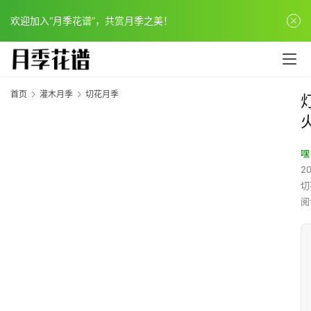
欢迎加入“月季花谱”，共赏月季之美！
首页
灌木月季
切花月季
嘿
20
切
阅