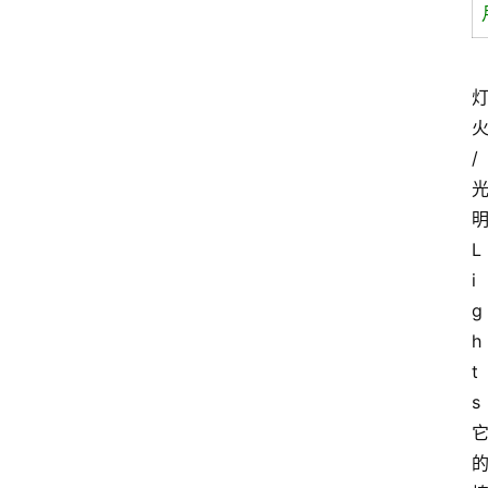
/
L
i
g
h
t
s