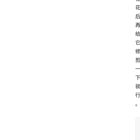
蔷
薇
玫
瑰
登录
注册
栽
培
养
护
常
见
问
题
月
季
杂