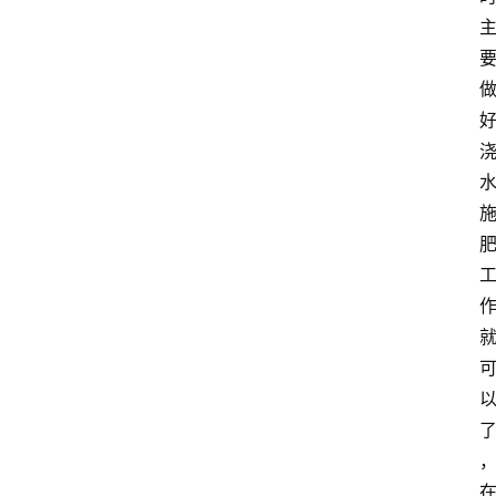
首
页
藤
本
月
季
灌
木
月
季