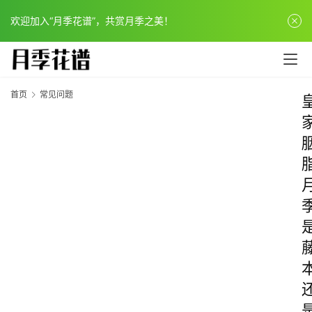
欢迎加入“月季花谱”，共赏月季之美！
首页
常见问题