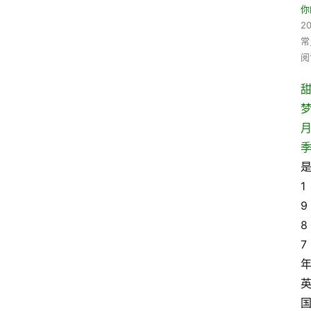
你
20
常
阅
1
9
8
7