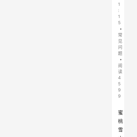
1
:
1
5
•
常
见
问
题
•
阅
读
4
5
9
9
蜜
桃
雪