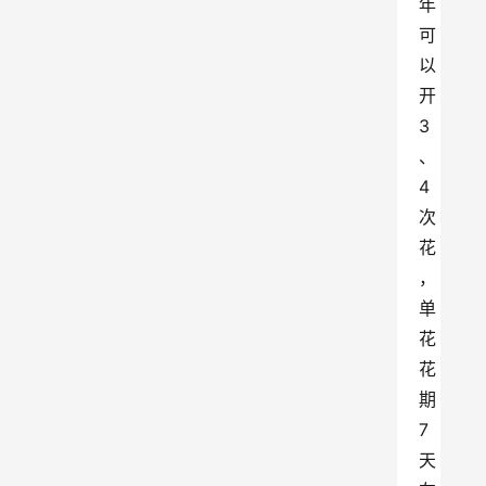
年
可
以
开
3
、
4
次
花
，
单
花
花
期
7
天