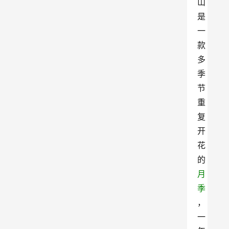
山
是
一
款
多
季
节
重
复
开
花
的
月
季
，
一