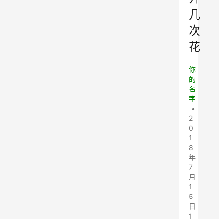
几
次
花
你
的
名
字
•
2
0
1
8
年
7
月
1
5
日
1