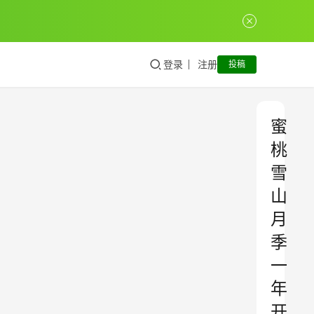
登录
注册
投稿
蜜
桃
雪
山
月
季
一
年
开