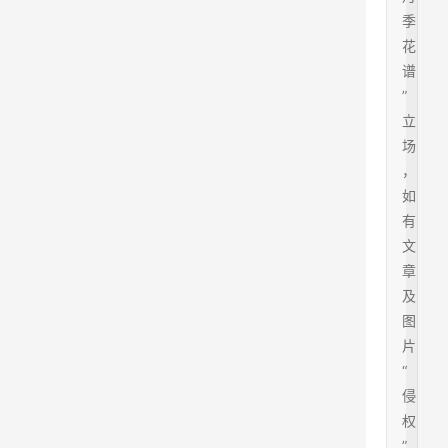
季
花
谱
”
立
场
，
如
有
文
章
及
图
片
“
侵
权
”