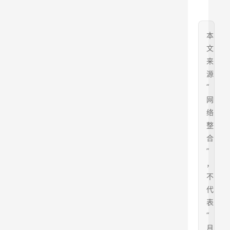
本
文
来
源
“
网
络
整
合
”
，
不
代
表
“
月