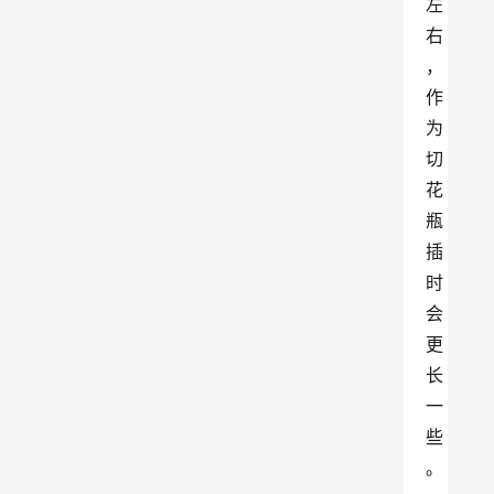
左
右
，
作
为
切
花
瓶
插
时
会
更
长
一
些
。