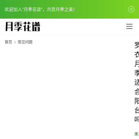
欢迎加入“月季花谱”，共赏月季之美！
首页
常见问题
来