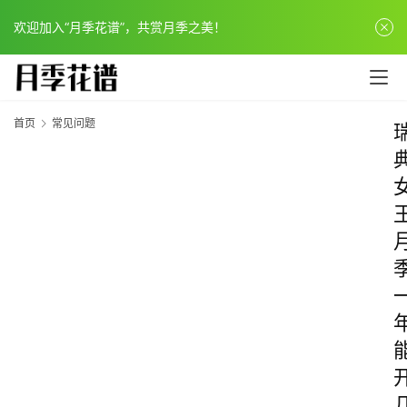
欢迎加入“月季花谱”，共赏月季之美！
首页
常见问题