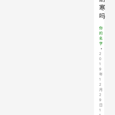
寒
吗
你
的
名
字
•
2
0
1
9
年
1
2
月
2
9
日
1