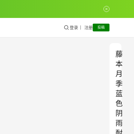
登录
注册
投稿
藤
本
月
季
蓝
色
阴
雨
耐