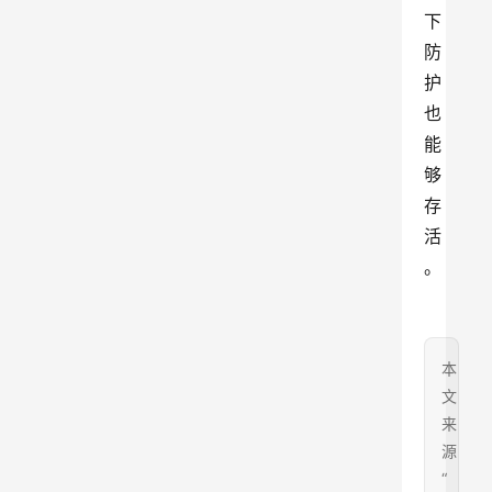
下
防
护
也
能
够
存
活
。
本
文
来
源
“