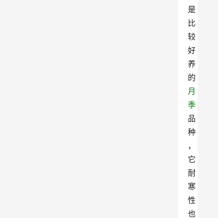
是
比
较
好
养
的
月
季
品
种
，
它
耐
寒
性
也