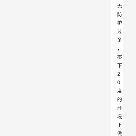
无
防
护
过
冬
，
零
下
2
0
度
的
环
境
下
做