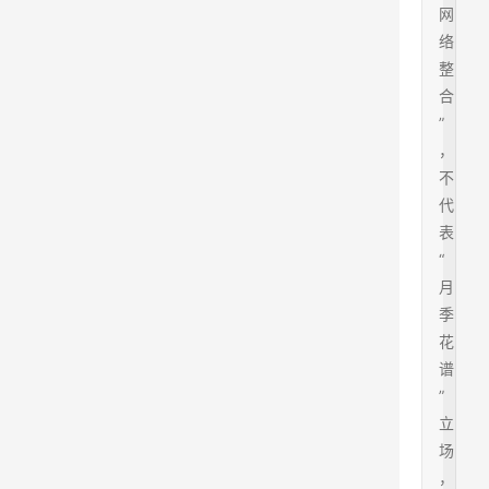
网
络
整
合
”
，
不
代
表
“
月
季
花
谱
”
立
场
，