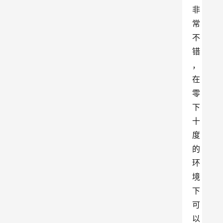
非
常
不
错
，
在
零
下
十
度
的
环
境
下
可
以