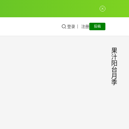
登录
注册
投稿
果
汁
阳
台
月
季
艾帕
常
见
索月
问
题
季和
艾帕
果汁
索月