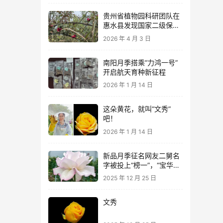
贵州省植物园科研团队在
惠水县发现国家二级保护
植物亮叶月季
2026 年 4 月 3 日
南阳月季搭乘“力鸿一号”
开启航天育种新征程
2026 年 1 月 14 日
这朵黄花，就叫“文秀”
吧！
2026 年 1 月 14 日
新品月季征名网友二舅名
字被投上“榜一”，“宝华月
季”正式进入申报流程
2025 年 12 月 25 日
文秀